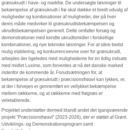
græsukrudt i have- og markfrø. De undersøgte løsninger til
bekæmpelse af græsukrudt i frø skal dække et bredt udvalg af
muligheder og kombinationer af muligheder, der på hver
deres måde medvirker til græsukrudtsbekæmpelsen og
ukrudtsbekæmpelsen generelt. Dette omfatter forsøg og
demonstrationer med kendte ukrudtsmidler i forskellige
kombinationer, og nye tekniske løsninger. For at sikre bedst
mulig etablering, og konkurrenceevne over for græsukrudt,
arbejdes der ligeledes med mulighederne for en tidlig indsats
med midlet Luximo, som forventes at nå det danske marked
indenfor de kommende år. Forudsætningen for, at
bekæmpelse af græsukrudt i præcisionsfrøavl kan lykkes, er,
at der i forvejen er gennemført en vellykket bekæmpelse
mellem rækkerne, og at rækkerne med frøgræs er
veletablerede.
Projektet understøtter dermed blandt andet det igangværende
projekt ”Præcisionsfrøavl” (2023-2026), der er støttet af Grønt
Udviklings- og Demonstrationsprogram samt