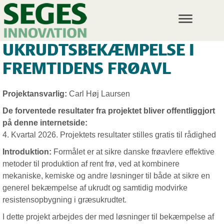
T
o
g
UKRUDTSBEKÆMPELSE I
g
l
FREMTIDENS FRØAVL
e
n
a
Projektansvarlig:
Carl Høj Laursen
v
i
De forventede resultater fra projektet bliver offentliggjort
g
på denne internetside:
a
4. Kvartal 2026. Projektets resultater stilles gratis til rådighed
t
i
Introduktion:
Formålet er at sikre danske frøavlere effektive
o
metoder til produktion af rent frø, ved at kombinere
n
mekaniske, kemiske og andre løsninger til både at sikre en
generel bekæmpelse af ukrudt og samtidig modvirke
resistensopbygning i græsukrudtet.
I dette projekt arbejdes der med løsninger til bekæmpelse af