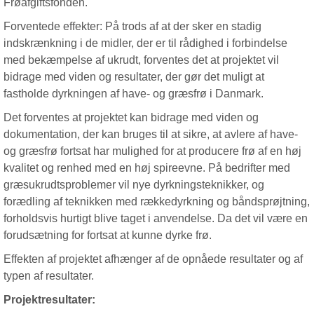
Frøafgiftsfonden.
Forventede effekter: På trods af at der sker en stadig
indskrænkning i de midler, der er til rådighed i forbindelse
med bekæmpelse af ukrudt, forventes det at projektet vil
bidrage med viden og resultater, der gør det muligt at
fastholde dyrkningen af have- og græsfrø i Danmark.
Det forventes at projektet kan bidrage med viden og
dokumentation, der kan bruges til at sikre, at avlere af have-
og græsfrø fortsat har mulighed for at producere frø af en høj
kvalitet og renhed med en høj spireevne. På bedrifter med
græsukrudtsproblemer vil nye dyrkningsteknikker, og
forædling af teknikken med rækkedyrkning og båndsprøjtning,
forholdsvis hurtigt blive taget i anvendelse. Da det vil være en
forudsætning for fortsat at kunne dyrke frø.
Effekten af projektet afhænger af de opnåede resultater og af
typen af resultater.
Projektresultater: