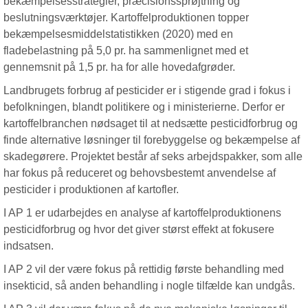
bekæmpelsesstrategier, præcisionssprøjtning og
beslutningsværktøjer. Kartoffelproduktionen topper
bekæmpelsesmiddelstatistikken (2020) med en
fladebelastning på 5,0 pr. ha sammenlignet med et
gennemsnit på 1,5 pr. ha for alle hovedafgrøder.
Landbrugets forbrug af pesticider er i stigende grad i fokus i
befolkningen, blandt politikere og i ministerierne. Derfor er
kartoffelbranchen nødsaget til at nedsætte pesticidforbrug og
finde alternative løsninger til forebyggelse og bekæmpelse af
skadegørere. Projektet består af seks arbejdspakker, som alle
har fokus på reduceret og behovsbestemt anvendelse af
pesticider i produktionen af kartofler.
I AP 1 er udarbejdes en analyse af kartoffelproduktionens
pesticidforbrug og hvor det giver størst effekt at fokusere
indsatsen.
I AP 2 vil der være fokus på rettidig første behandling med
insekticid, så anden behandling i nogle tilfælde kan undgås.