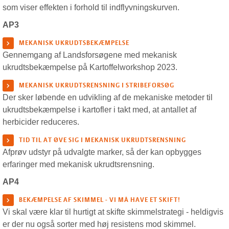
som viser effekten i forhold til indflyvningskurven.
AP3
MEKANISK UKRUDTSBEKÆMPELSE
Gennemgang af Landsforsøgene med mekanisk
ukrudtsbekæmpelse på Kartoffelworkshop 2023.
MEKANISK UKRUDTSRENSNING I STRIBEFORSØG
Der sker løbende en udvikling af de mekaniske metoder til
ukrudtsbekæmpelse i kartofler i takt med, at antallet af
herbicider reduceres.
TID TIL AT ØVE SIG I MEKANISK UKRUDTSRENSNING
Afprøv udstyr på udvalgte marker, så der kan opbygges
erfaringer med mekanisk ukrudtsrensning.
AP4
BEKÆMPELSE AF SKIMMEL - VI MÅ HAVE ET SKIFT!
Vi skal være klar til hurtigt at skifte skimmelstrategi - heldigvis
er der nu også sorter med høj resistens mod skimmel.