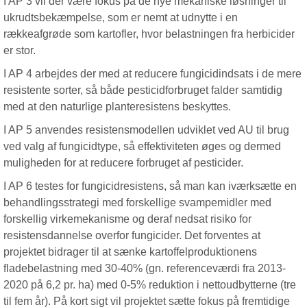
I AP 3 vil der være fokus på de nye mekaniske løsninger til
ukrudtsbekæmpelse, som er nemt at udnytte i en
rækkeafgrøde som kartofler, hvor belastningen fra herbicider
er stor.
I AP 4 arbejdes der med at reducere fungicidindsats i de mere
resistente sorter, så både pesticidforbruget falder samtidig
med at den naturlige planteresistens beskyttes.
I AP 5 anvendes resistensmodellen udviklet ved AU til brug
ved valg af fungicidtype, så effektiviteten øges og dermed
muligheden for at reducere forbruget af pesticider.
I AP 6 testes for fungicidresistens, så man kan iværksætte en
behandlingsstrategi med forskellige svampemidler med
forskellig virkemekanisme og deraf nedsat risiko for
resistensdannelse overfor fungicider. Det forventes at
projektet bidrager til at sænke kartoffelproduktionens
fladebelastning med 30-40% (gn. referenceværdi fra 2013-
2020 på 6,2 pr. ha) med 0-5% reduktion i nettoudbytterne (tre
til fem år). På kort sigt vil projektet sætte fokus på fremtidige