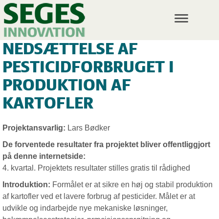
T
o
g
NEDSÆTTELSE AF
g
l
PESTICIDFORBRUGET I
e
n
PRODUKTION AF
a
v
KARTOFLER
i
g
a
Projektansvarlig:
Lars Bødker
t
De forventede resultater fra projektet bliver offentliggjort
i
o
på denne internetside:
n
4. kvartal. Projektets resultater stilles gratis til rådighed
Introduktion:
Formålet er at sikre en høj og stabil produktion
af kartofler ved et lavere forbrug af pesticider. Målet er at
udvikle og indarbejde nye mekaniske løsninger,