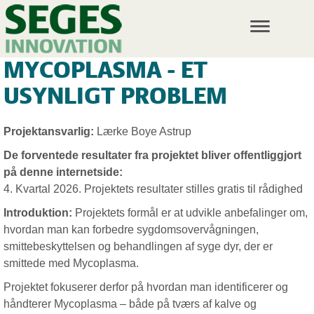
T
o
g
MYCOPLASMA - ET
g
l
USYNLIGT PROBLEM
e
n
a
Projektansvarlig:
Lærke Boye Astrup
v
i
De forventede resultater fra projektet bliver offentliggjort
g
på denne internetside:
a
4. Kvartal 2026. Projektets resultater stilles gratis til rådighed
t
i
Introduktion:
Projektets formål er at udvikle anbefalinger om,
o
hvordan man kan forbedre sygdomsovervågningen,
n
smittebeskyttelsen og behandlingen af syge dyr, der er
smittede med Mycoplasma.
Projektet fokuserer derfor på hvordan man identificerer og
håndterer Mycoplasma – både på tværs af kalve og