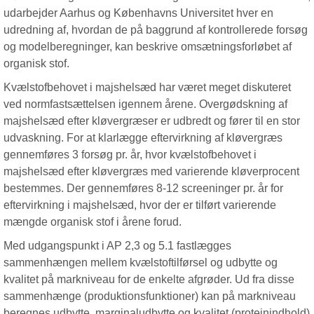
udarbejder Aarhus og Københavns Universitet hver en
udredning af, hvordan de på baggrund af kontrollerede forsøg
og modelberegninger, kan beskrive omsætningsforløbet af
organisk stof.
Kvælstofbehovet i majshelsæd har været meget diskuteret
ved normfastsættelsen igennem årene. Overgødskning af
majshelsæd efter kløvergræser er udbredt og fører til en stor
udvaskning. For at klarlægge eftervirkning af kløvergræs
gennemføres 3 forsøg pr. år, hvor kvælstofbehovet i
majshelsæd efter kløvergræs med varierende kløverprocent
bestemmes. Der gennemføres 8-12 screeninger pr. år for
eftervirkning i majshelsæd, hvor der er tilført varierende
mængde organisk stof i årene forud.
Med udgangspunkt i AP 2,3 og 5.1 fastlægges
sammenhængen mellem kvælstoftilførsel og udbytte og
kvalitet på markniveau for de enkelte afgrøder. Ud fra disse
sammenhænge (produktionsfunktioner) kan på markniveau
beregnes udbytte, marginaludbytte og kvalitet (proteinindhold)