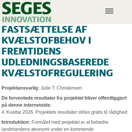
T
o
g
FASTSÆTTELSE AF
g
l
KVÆLSTOFBEHOV I
e
n
FREMTIDENS
a
v
UDLEDNINGSBASEREDE
i
KVÆLSTOFREGULERING
g
a
t
i
Projektansvarlig:
Julie T. Christensen
o
De forventede resultater fra projektet bliver offentliggjort
n
på denne internetside:
4. Kvartal 2026. Projektets resultater stilles gratis til rådighed
Introduktion:
Formålet med projektet er at forbedre
landmandens økonomi under en kommende