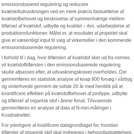
emissionsbaseret regulering og reducere
kvælstofudvaskningen ved en mere præcis fastsættelse af
kvælstofbehovet og beskrivelse af sammenhænge mellem
tilførsel af kvælstof, udbytte og kvalitet – dvs. udarbejdelse af
produktionsfunktioner. Målet er, at resultatet af projektet skal
give et væsentligt input til valg af virkemidler i den kommende
emissionsbaserede regulering.
I forhold til i dag, hvor tilførslen af kvælstof sker ud fra normer,
vil kvælstoftilførslen i den emissionsbaserede regulering
skulle afpasses efter, at udvaskningskravet overholdes. Der
gennemføres en statistisk analyse af knap 800 forsøg i vårbyg
og vinterhvede gennem de sidste 20 år med henblik på at
kvantificere effekten på kvælstofbehovet af jordtype, udbytte
og tilførsel af organisk stof i årene forud. Tilsvarende
gennemføres en analyse af data af N-min-målinger i
Kvadratnettet.
For yderligere at kvalificere datagrundlaget for, hvordan
tilførsler af organisk stof skal indregnes i behovsfastsættelsen,