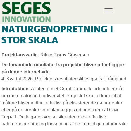
T
o
g
NATURGENOPRETNING I
g
l
STOR SKALA
e
n
a
Projektansvarlig:
Rikke Rørby Graversen
v
i
De forventede resultater fra projektet bliver offentliggjort
g
på denne internetside:
a
4. Kvartal 2026. Projektets resultater stilles gratis til rådighed
t
i
Introduktion:
Aftalen om et Grønt Danmark indeholder mål
o
om mere natur og biodiversitet. Projektet skal bidrage til at
n
målene bliver indfriet effektivt på eksisterende naturarealer
eller på de arealer som planlægges udtaget i regi af Grøn
Trepart. Dette gøres ved at sikre den mest effektive
naturgenopretning og forvaltning af de fremtidige naturarealer.