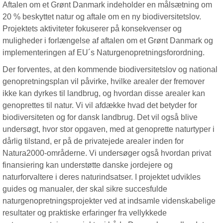
Aftalen om et Grønt Danmark indeholder en målsætning om
20 % beskyttet natur og aftale om en ny biodiversitetslov.
Projektets aktiviteter fokuserer på konsekvenser og
muligheder i forlængelse af aftalen om et Grønt Danmark og
implementeringen af EU´s Naturgenopretningsforordning.
Der forventes, at den kommende biodiversitetslov og national
genopretningsplan vil påvirke, hvilke arealer der fremover
ikke kan dyrkes til landbrug, og hvordan disse arealer kan
genoprettes til natur. Vi vil afdække hvad det betyder for
biodiversiteten og for dansk landbrug. Det vil også blive
undersøgt, hvor stor opgaven, med at genoprette naturtyper i
dårlig tilstand, er på de privatejede arealer inden for
Natura2000-områderne. Vi undersøger også hvordan privat
finansiering kan understøtte danske jordejere og
naturforvaltere i deres naturindsatser. I projektet udvikles
guides og manualer, der skal sikre succesfulde
naturgenopretningsprojekter ved at indsamle videnskabelige
resultater og praktiske erfaringer fra vellykkede