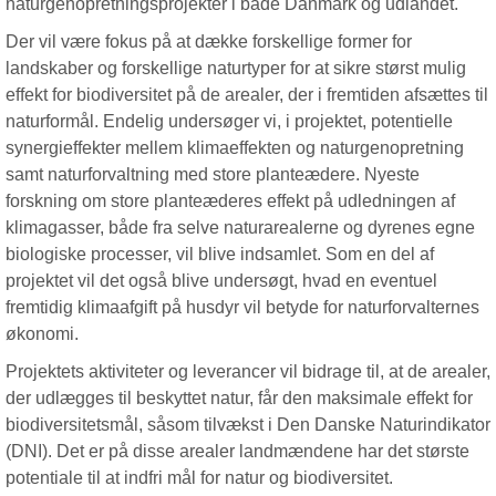
naturgenopretningsprojekter i både Danmark og udlandet.
Der vil være fokus på at dække forskellige former for
landskaber og forskellige naturtyper for at sikre størst mulig
effekt for biodiversitet på de arealer, der i fremtiden afsættes til
naturformål. Endelig undersøger vi, i projektet, potentielle
synergieffekter mellem klimaeffekten og naturgenopretning
samt naturforvaltning med store planteædere. Nyeste
forskning om store planteæderes effekt på udledningen af
klimagasser, både fra selve naturarealerne og dyrenes egne
biologiske processer, vil blive indsamlet. Som en del af
projektet vil det også blive undersøgt, hvad en eventuel
fremtidig klimaafgift på husdyr vil betyde for naturforvalternes
økonomi.
Projektets aktiviteter og leverancer vil bidrage til, at de arealer,
der udlægges til beskyttet natur, får den maksimale effekt for
biodiversitetsmål, såsom tilvækst i Den Danske Naturindikator
(DNI). Det er på disse arealer landmændene har det største
potentiale til at indfri mål for natur og biodiversitet.