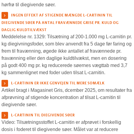
hørfrø til diegivende søer.
INGEN EFFEKT AF STIGENDE MÆNGDE L-CARTININ TIL
DIEGIVENDE SØER PÅ ANTAL FRAVÆNNEDE GRISE PR. KULD OG
DAGLIG KULDTILVÆKST
Meddelelse nr. 1329: Tilsætning af 200-1.000 mg L-carnitin pr.
kg diegivningsfoder, som blev anvendt fra 5 dage før faring og
frem til fravænning, øgede ikke antallet af fravænnede pr.
fravænning eller den daglige kuldtilvækst, men en dosering
på godt 400 mg pr. kg reducerede søernes vægttab med 3,7
kg sammenlignet med foder uden tilsat L-carnitin.
L-CARTININ ER IKKE GENVEJEN TIL MERE SOMÆLK
Artikel bragt i Magasinet Gris, dcember 2025, om resultater fra
afprøvning af stigende koncentration af tilsat L-carnitin til
diegivende søer.
L-CARTININ TIL DIEGIVENDE SØER
Video:
Tilsætningsstoffet L-carnitin er afprøvet i forskellig
dosis i foderet til diegivende søer. Målet var at reducere