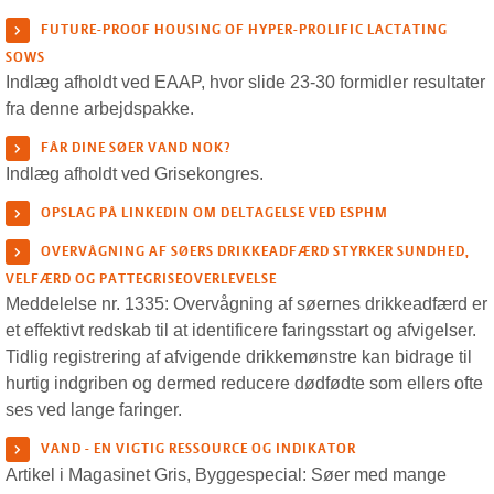
FUTURE-PROOF HOUSING OF HYPER-PROLIFIC LACTATING
SOWS
Indlæg afholdt ved EAAP, hvor slide 23-30 formidler resultater
fra denne arbejdspakke.
FÅR DINE SØER VAND NOK?
Indlæg afholdt ved Grisekongres.
OPSLAG PÅ LINKEDIN OM DELTAGELSE VED ESPHM
OVERVÅGNING AF SØERS DRIKKEADFÆRD STYRKER SUNDHED,
VELFÆRD OG PATTEGRISEOVERLEVELSE
Meddelelse nr. 1335:
Overvågning af søernes drikkeadfærd er
et effektivt redskab til at identificere faringsstart og afvigelser.
Tidlig registrering af afvigende drikkemønstre kan bidrage til
hurtig indgriben og dermed reducere dødfødte som ellers ofte
ses ved lange faringer.
VAND - EN VIGTIG RESSOURCE OG INDIKATOR
Artikel i Magasinet Gris, Byggespecial: Søer med mange