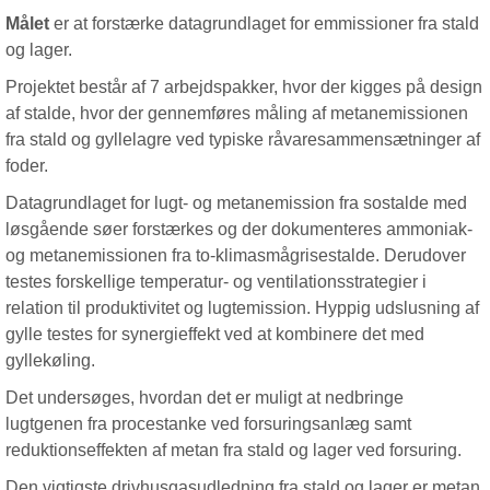
Målet
er at forstærke datagrundlaget for emmissioner fra stald
og lager.
Projektet består af 7 arbejdspakker, hvor der kigges på design
af stalde, hvor der gennemføres måling af metanemissionen
fra stald og gyllelagre ved typiske råvaresammensætninger af
foder.
Datagrundlaget for lugt- og metanemission fra sostalde med
løsgående søer forstærkes og der dokumenteres ammoniak-
og metanemissionen fra to-klimasmågrisestalde. Derudover
testes forskellige temperatur- og ventilationsstrategier i
relation til produktivitet og lugtemission. Hyppig udslusning af
gylle testes for synergieffekt ved at kombinere det med
gyllekøling.
Det undersøges, hvordan det er muligt at nedbringe
lugtgenen fra procestanke ved forsuringsanlæg samt
reduktionseffekten af metan fra stald og lager ved forsuring.
Den vigtigste drivhusgasudledning fra stald og lager er metan,