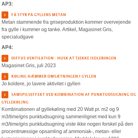
AP3:
FÅ STYR PÅ GYLLENS METAN
Metan stammende fra griseproduktion kommer overvejende
fra gylle i kummer og tanke. Artikel, Magasinet Gris,
specialudgave
AP4:
DIFFUS VENTILATION - HUSK AT TJEKKE ISOLERINGEN
Magasinet Gris, juli 2023
KØLING HÆMMER OMSÆTNINGEN I GYLLEN
Jo koldere, jo lavere aktivitet i gyllen
SAMSPILSEFFEKT VED KOMBINATION AF PUNKTUDSUGNING OG
GYLLEKØLING
Kombinationen af gyllekøling med 20 Watt pr. m2 og 9
m3/time/gris punktudsugning sammenlignet med kun 9
m3/time/gris punktudsugning viste ikke nogen forskel på den
procentmæssige opsamling af ammoniak-, metan- eller