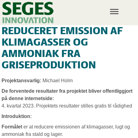
T
o
g
REDUCERET EMISSION AF
g
l
KLIMAGASSER OG
e
n
AMMONIAK FRA
a
v
GRISEPRODUKTION
i
g
a
Projektansvarlig:
Michael Holm
t
De forventede resultater fra projektet bliver offentliggjort
i
o
på denne internetside:
n
4. kvartal 2023. Projektets resultater stilles gratis til rådighed
Introduktion:
Formålet
er at reducere emissionen af klimagasser, lugt og
ammoniak fra stald og lager.