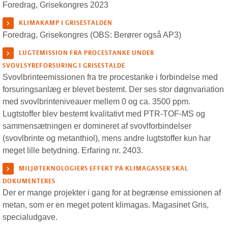
Foredrag, Grisekongres 2023
KLIMAKAMP I GRISESTALDEN
Foredrag, Grisekongres (OBS: Berører også AP3)
LUGTEMISSION FRA PROCESTANKE UNDER
SVOVLSYREFORSURING I GRISESTALDE
Svovlbrinteemissionen fra tre procestanke i forbindelse med
forsuringsanlæg er blevet bestemt. Der ses stor døgnvariation
med svovlbrinteniveauer mellem 0 og ca. 3500 ppm.
Lugtstoffer blev bestemt kvalitativt med PTR-TOF-MS og
sammensætningen er domineret af svovlforbindelser
(svovlbrinte og metanthiol), mens andre lugtstoffer kun har
meget lille betydning. Erfaring nr. 2403.
MILJØTEKNOLOGIERS EFFEKT PÅ KLIMAGASSER SKAL
DOKUMENTERES
Der er mange projekter i gang for at begrænse emissionen af
metan, som er en meget potent klimagas. Magasinet Gris,
specialudgave.